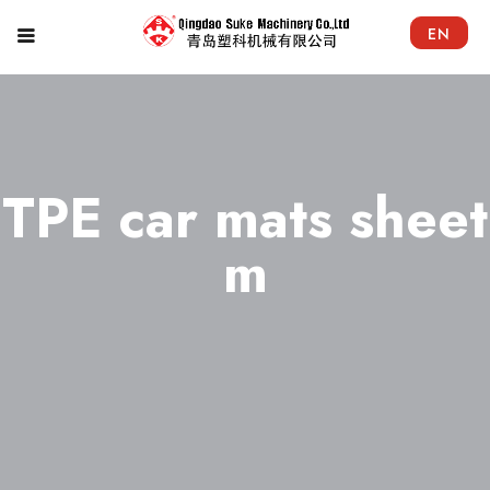
EN
TPE car mats sheet
m