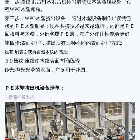
第二步:
粒:混合料从混合机排出后经过木塑造粒设备，行
造
程WPC木塑颗粒。
第三步：WPC木塑挤出设备： 通过木塑设备制作出所需形
状的ＰＥ木塑制品：现在共挤技术越来越流行，内部是ＰＥ
回收料与木粉，外部包覆ＰＥ层，在户外使用性能会更好
第四步:表面处理，挤出后有三种不同的表面处理方式:
压花:刷表面获得自然木纹的感觉;
压纹:压纹使木纹表面
凹凸感;
３Ｄ
有
光:抛光光滑的表面，广泛用于花园。
砂
ＰＥ木塑挤出机设备清单：
1.双螺杆挤出机