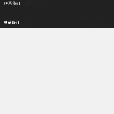
联系我们
联系我们
中国山东省青岛市胶州市胶莱办事处陆家村工业园
吴经理： 13573261000
wuzy@qdsuke.com
www.qdsuke.com